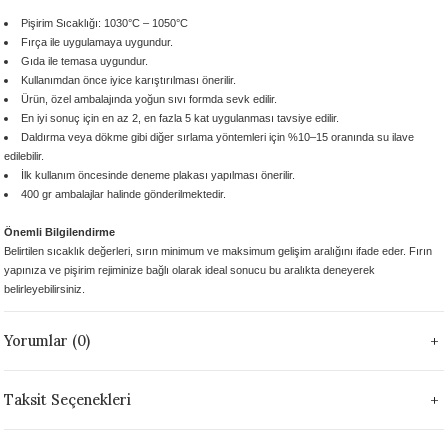
 - 1305 °C
Stoneware Flux
Pişirim Sıcaklığı: 1030°C – 1050°C
Fırça ile uygulamaya uygundur.
Gıda ile temasa uygundur.
285 °C
Kullanımdan önce
iyice karıştırılması önerilir.
Ürün,
özel ambalajında yoğun sıvı formda
sevk edilir.
En iyi sonuç için
en az 2, en fazla 5 kat
uygulanması tavsiye edilir.
99 - 1222 °C
Daldırma veya dökme gibi diğer sırlama yöntemleri için
%10–15 oranında su ilave
edilebilir.
999 - 1046 °C
İlk kullanım öncesinde
deneme plakası yapılması önerilir.
400 gr ambalajlar
halinde gönderilmektedir.
 1222 °C
Önemli Bilgilendirme
Belirtilen sıcaklık değerleri, sırın
minimum ve maksimum gelişim aralığını
ifade eder. Fırın
- 1046 °C
yapınıza ve pişirim rejiminize bağlı olarak
ideal sonucu bu aralıkta deneyerek
belirleyebilirsiniz.
 999 - 1046 °C
Yorumlar (0)
1063 °C
Taksit Seçenekleri
046 °C