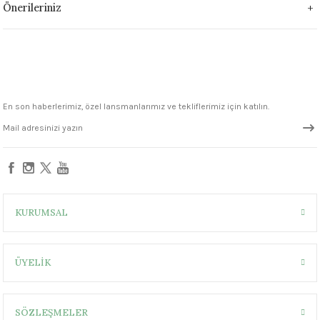
Önerileriniz
1305 °C
um 999 - 1222 °C
– 1305 °C
En son haberlerimiz, özel lansmanlarımız ve tekliflerimiz için katılın.
KURUMSAL
ÜYELİK
SÖZLEŞMELER