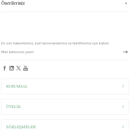
Önerileriniz
1305 °C
um 999 - 1222 °C
– 1305 °C
En son haberlerimiz, özel lansmanlarımız ve tekliflerimiz için katılın.
KURUMSAL
ÜYELİK
SÖZLEŞMELER