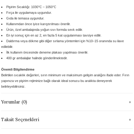
 - 1305 °C
Stoneware Flux
Pişirim Sıcaklığı: 1030°C – 1050°C
Fırça ile uygulamaya uygundur.
Gıda ile temasa uygundur.
285 °C
Kullanımdan önce
iyice karıştırılması önerilir.
Ürün,
özel ambalajında yoğun sıvı formda
sevk edilir.
En iyi sonuç için
en az 2, en fazla 5 kat
uygulanması tavsiye edilir.
99 - 1222 °C
Daldırma veya dökme gibi diğer sırlama yöntemleri için
%10–15 oranında su ilave
edilebilir.
999 - 1046 °C
İlk kullanım öncesinde
deneme plakası yapılması önerilir.
400 gr ambalajlar
halinde gönderilmektedir.
 1222 °C
Önemli Bilgilendirme
Belirtilen sıcaklık değerleri, sırın
minimum ve maksimum gelişim aralığını
ifade eder. Fırın
- 1046 °C
yapınıza ve pişirim rejiminize bağlı olarak
ideal sonucu bu aralıkta deneyerek
belirleyebilirsiniz.
 999 - 1046 °C
Yorumlar (0)
1063 °C
Taksit Seçenekleri
046 °C