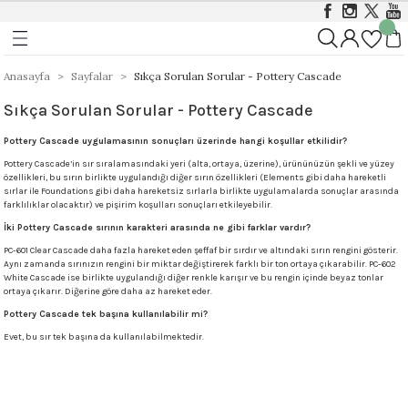
Geri Dön
Geri Dön
Geri Dön
ı
ı
Foundations Sırları 999 - 1046 
Stoneware 1186 - 1305 °C
Anasayfa
Sayfalar
Sıkça Sorulan Sorular - Pottery Cascade
Sıkça Sorulan Sorular - Pottery Cascade
rları 999 - 1305 °C
istik Sırlar 1030 - 1050 °C
ı
Opak
Stoneware Klasik, Kristal ve Mat Sırlar
Pottery Cascade uygulamasının sonuçları üzerinde hangi koşullar etkilidir?
&Coat 999-1305 °C
istik Sırlar 1190 - 1230 °C
ası
Mat
Stoneware Parlak (Gloss) Sırlar
Pottery Cascade’in sır sıralamasındaki yeri (alta, ortaya, üzerine), ürününüzün şekli ve yüzey
özellikleri, bu sırın birlikte uygulandığı diğer sırın özellikleri (Elements gibi daha hareketli
sırlar ile Foundations gibi daha hareketsiz sırlarla birlikte uygulamalarda sonuçlar arasında
arı 999 - 1046 °C
t Sırlar 1030°C – 1050°C
ger
farklılıklar olacaktır) ve pişirim koşulları sonuçları etkileyebilir.
Yarı Şeffaf
Stoneware Özellikli ve Dokulu Sırlar
İki Pottery Cascade sırının karakteri arasında ne gibi farklar vardır?
 999 - 1046 °C
1000 - 1230 °C
Stoneware Engobe
PC-601 Clear Cascade daha fazla hareket eden şeffaf bir sırdır ve altındaki sırın rengini gösterir.
Aynı zamanda sırınızın rengini bir miktar değiştirerek farklı bir ton ortaya çıkarabilir. PC-602
White Cascade ise birlikte uygulandığı diğer renkle karışır ve bu rengin içinde beyaz tonlar
ortaya çıkarır. Diğerine göre daha az hareket eder.
9 - 1046 °C
Stoneware Şeffaf Sırlar
Pottery Cascade tek başına kullanılabilir mi?
Evet, bu sır tek başına da kullanılabilmektedir.
 1305 °C
Ritual Glaze - Melt Gloop
Koruyucu)
Ritual Glaze - Beads