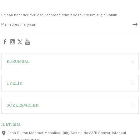
 - 1305 °C
Stoneware Flux
En son haberlerimiz, özel lansmanlarımız ve tekliflerimiz için katılın.
285 °C
99 - 1222 °C
999 - 1046 °C
KURUMSAL
 1222 °C
ÜYELİK
- 1046 °C
 999 - 1046 °C
SÖZLEŞMELER
1063 °C
İLETİŞİM
046 °C
Fatih Sultan Mehmet Mahallesi, Bilgi Sokak, No:23/B Sarıyer, İstanbul