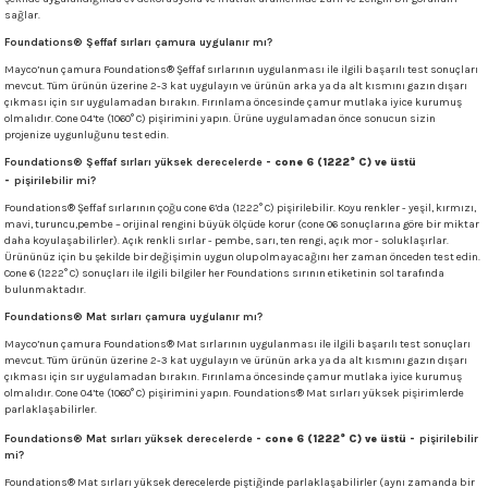
sağlar.
 - 1305 °C
Stoneware Flux
Foundations® Şeffaf sırları çamura uygulanır mı?
Mayco’nun çamura Foundations® Şeffaf sırlarının uygulanması ile ilgili başarılı test sonuçları
285 °C
mevcut. Tüm ürünün üzerine 2-3 kat uygulayın ve ürünün arka ya da alt kısmını gazın dışarı
çıkması için sır uygulamadan bırakın. Fırınlama öncesinde çamur mutlaka iyice kurumuş
olmalıdır. Cone 04’te (1060° C) pişirimini yapın. Ürüne uygulamadan önce sonucun sizin
99 - 1222 °C
projenize uygunluğunu test edin.
Foundations® Şeffaf sırları yüksek derecelerde
- cone 6 (1222° C) ve üstü
-
pişirilebilir mi?
999 - 1046 °C
Foundations® Şeffaf sırlarının çoğu cone 6’da (1222° C) pişirilebilir. Koyu renkler - yeşil, kırmızı,
mavi, turuncu,pembe – orijinal rengini büyük ölçüde korur (cone 06 sonuçlarına göre bir miktar
 1222 °C
daha koyulaşabilirler). Açık renkli sırlar - pembe, sarı, ten rengi, açık mor - soluklaşırlar.
Ürününüz için bu şekilde bir değişimin uygun olup olmayacağını her zaman önceden test edin.
Cone 6 (1222° C) sonuçları ile ilgili bilgiler her Foundations sırının etiketinin sol tarafında
bulunmaktadır.
- 1046 °C
Foundations® Mat sırları çamura uygulanır mı?
 999 - 1046 °C
Mayco’nun çamura Foundations® Mat sırlarının uygulanması ile ilgili başarılı test sonuçları
mevcut. Tüm ürünün üzerine 2-3 kat uygulayın ve ürünün arka ya da alt kısmını gazın dışarı
çıkması için sır uygulamadan bırakın. Fırınlama öncesinde çamur mutlaka iyice kurumuş
olmalıdır. Cone 04’te (1060° C) pişirimini yapın. Foundations® Mat sırları yüksek pişirimlerde
1063 °C
parlaklaşabilirler.
Foundations® Mat sırları yüksek derecelerde
- cone 6 (1222° C) ve üstü -
pişirilebilir
046 °C
mi?
Foundations® Mat sırları yüksek derecelerde piştiğinde parlaklaşabilirler (aynı zamanda bir