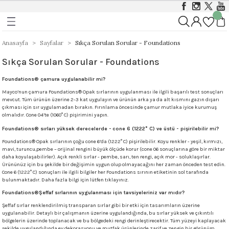
Geri Dön
Geri Dön
Geri Dön
ı
ı
Foundations Sırları 999 - 1046 
Stoneware 1186 - 1305 °C
Anasayfa
Sayfalar
Sıkça Sorulan Sorular - Foundations
Sıkça Sorulan Sorular - Foundations
rları 999 - 1305 °C
istik Sırlar 1030 - 1050 °C
ı
Opak
Stoneware Klasik, Kristal ve Mat Sırlar
Foundations® çamura uygulanabilir mi?
&Coat 999-1305 °C
istik Sırlar 1190 - 1230 °C
ası
Mat
Stoneware Parlak (Gloss) Sırlar
Mayco’nun çamura Foundations® Opak sırlarının uygulanması ile ilgili başarılı test sonuçları
mevcut. Tüm ürünün üzerine 2-3 kat uygulayın ve ürünün arka ya da alt kısmını gazın dışarı
çıkması için sır uygulamadan bırakın. Fırınlama öncesinde çamur mutlaka iyice kurumuş
arı 999 - 1046 °C
t Sırlar 1030°C – 1050°C
ger
olmalıdır. Cone 04’te (1060° C) pişirimini yapın.
Yarı Şeffaf
Stoneware Özellikli ve Dokulu Sırlar
Foundations® sırları yüksek derecelerde - cone 6 (1222° C) ve üstü -
pişirilebilir mi?
 999 - 1046 °C
1000 - 1230 °C
Stoneware Engobe
Foundations® Opak sırlarının çoğu cone 6’da (1222° C) pişirilebilir. Koyu renkler - yeşil, kırmızı,
mavi, turuncu,pembe – orijinal rengini büyük ölçüde korur (cone 06 sonuçlarına göre bir miktar
daha koyulaşabilirler). Açık renkli sırlar - pembe, sarı, ten rengi, açık mor - soluklaşırlar.
Ürününüz için bu şekilde bir değişimin uygun olup olmayacağını her zaman önceden test edin.
9 - 1046 °C
Stoneware Şeffaf Sırlar
Cone 6 (1222° C) sonuçları ile ilgili bilgiler her Foundations sırının etiketinin sol tarafında
bulunmaktadır. Daha fazla bilgi için lütfen
tıklayınız
.
 1305 °C
Ritual Glaze - Melt Gloop
Foundations®Şeffaf sırlarının uygulanması için tavsiyeleriniz var mıdır?
Şeffaf sırlar renklendirilmiş transparan sırlar gibi bir etki için tasarımların üzerine
uygulanabilir. Detaylı bir çalışmanın üzerine uygulandığında, bu sırlar yüksek ve çıkıntılı
Koruyucu)
Ritual Glaze - Beads
bölgelerin üzerinde toplanacak ve bu bölgedeki rengi derinleştirecektir. Tüm yüzeyi kaplayacak
şekilde uygulandığında ev dekorasyonu ve mutfak ürünlerinde zarif ve zengin bir görünüm