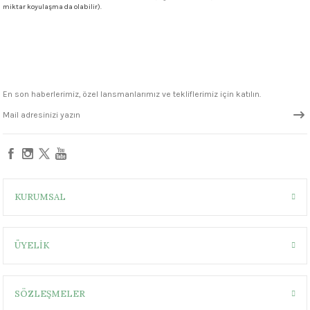
miktar koyulaşma da olabilir).
1305 °C
um 999 - 1222 °C
– 1305 °C
En son haberlerimiz, özel lansmanlarımız ve tekliflerimiz için katılın.
KURUMSAL
ÜYELİK
SÖZLEŞMELER