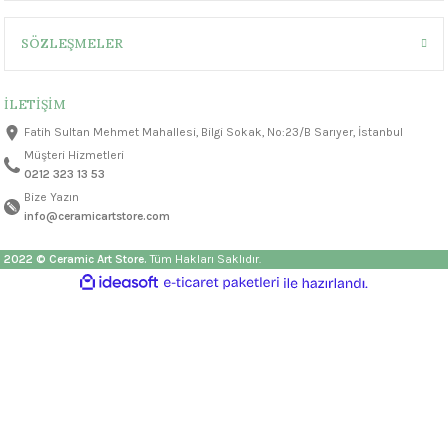
1305 °C
SÖZLEŞMELER
um 999 - 1222 °C
İLETİŞİM
– 1305 °C
Fatih Sultan Mehmet Mahallesi, Bilgi Sokak, No:23/B Sarıyer, İstanbul
Müşteri Hizmetleri
0212 323 13 53
Bize Yazın
info@ceramicartstore.com
2022 © Ceramic Art Store.
Tüm Hakları Saklıdır.
ideasoft
ile
e-
hazırlandı.
ticaret
paketleri