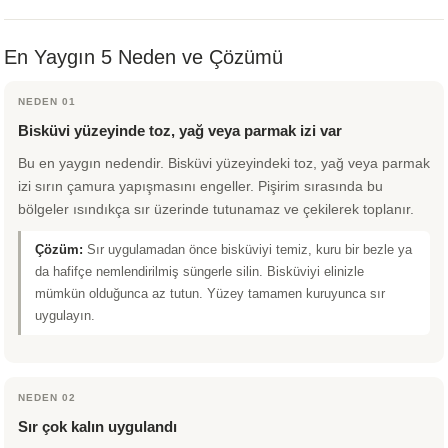
 - 1305 °C
Stoneware Flux
En Yaygın 5 Neden ve Çözümü
285 °C
NEDEN 01
99 - 1222 °C
Bisküvi yüzeyinde toz, yağ veya parmak izi var
Bu en yaygın nedendir. Bisküvi yüzeyindeki toz, yağ veya parmak
999 - 1046 °C
izi sırın çamura yapışmasını engeller. Pişirim sırasında bu
bölgeler ısındıkça sır üzerinde tutunamaz ve çekilerek toplanır.
 1222 °C
Çözüm:
Sır uygulamadan önce bisküviyi temiz, kuru bir bezle ya
- 1046 °C
da hafifçe nemlendirilmiş süngerle silin. Bisküviyi elinizle
mümkün olduğunca az tutun. Yüzey tamamen kuruyunca sır
uygulayın.
 999 - 1046 °C
1063 °C
NEDEN 02
046 °C
Sır çok kalın uygulandı