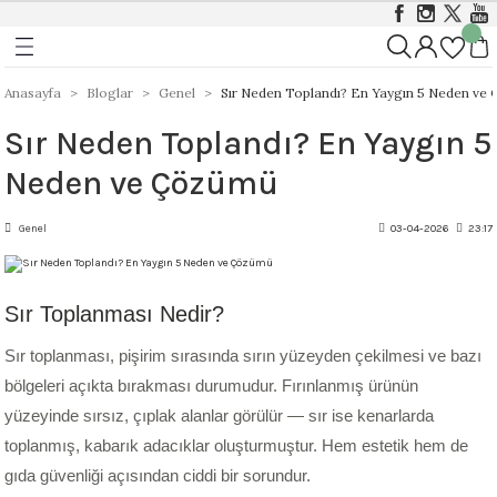
Geri Dön
Geri Dön
Geri Dön
ı
ı
Foundations Sırları 999 - 1046 
Stoneware 1186 - 1305 °C
Anasayfa
Bloglar
Genel
Sır Neden Toplandı? En Yaygın 5 Neden ve
Sır Neden Toplandı? En Yaygın 5
rları 999 - 1305 °C
istik Sırlar 1030 - 1050 °C
ı
Opak
Stoneware Klasik, Kristal ve Mat Sırlar
Neden ve Çözümü
&Coat 999-1305 °C
istik Sırlar 1190 - 1230 °C
ası
Mat
Stoneware Parlak (Gloss) Sırlar
Genel
03-04-2026
23:17
arı 999 - 1046 °C
t Sırlar 1030°C – 1050°C
ger
Yarı Şeffaf
Stoneware Özellikli ve Dokulu Sırlar
 999 - 1046 °C
1000 - 1230 °C
Stoneware Engobe
Sır Toplanması Nedir?
Sır toplanması, pişirim sırasında sırın yüzeyden çekilmesi ve bazı
9 - 1046 °C
Stoneware Şeffaf Sırlar
bölgeleri açıkta bırakması durumudur. Fırınlanmış ürünün
 1305 °C
yüzeyinde sırsız, çıplak alanlar görülür — sır ise kenarlarda
Ritual Glaze - Melt Gloop
toplanmış, kabarık adacıklar oluşturmuştur. Hem estetik hem de
Koruyucu)
Ritual Glaze - Beads
gıda güvenliği açısından ciddi bir sorundur.