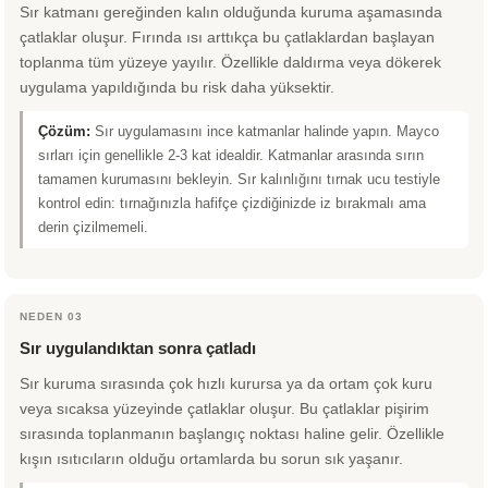
Sır katmanı gereğinden kalın olduğunda kuruma aşamasında
1305 °C
çatlaklar oluşur. Fırında ısı arttıkça bu çatlaklardan başlayan
toplanma tüm yüzeye yayılır. Özellikle daldırma veya dökerek
um 999 - 1222 °C
uygulama yapıldığında bu risk daha yüksektir.
– 1305 °C
Çözüm:
Sır uygulamasını ince katmanlar halinde yapın. Mayco
sırları için genellikle 2-3 kat idealdir. Katmanlar arasında sırın
tamamen kurumasını bekleyin. Sır kalınlığını tırnak ucu testiyle
kontrol edin: tırnağınızla hafifçe çizdiğinizde iz bırakmalı ama
derin çizilmemeli.
NEDEN 03
Sır uygulandıktan sonra çatladı
Sır kuruma sırasında çok hızlı kurursa ya da ortam çok kuru
veya sıcaksa yüzeyinde çatlaklar oluşur. Bu çatlaklar pişirim
sırasında toplanmanın başlangıç noktası haline gelir. Özellikle
kışın ısıtıcıların olduğu ortamlarda bu sorun sık yaşanır.