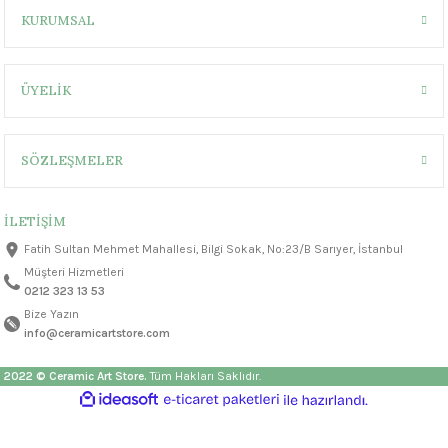
1305 °C
KURUMSAL
um 999 - 1222 °C
ÜYELİK
– 1305 °C
SÖZLEŞMELER
İLETİŞİM
Fatih Sultan Mehmet Mahallesi, Bilgi Sokak, No:23/B Sarıyer, İstanbul
Müşteri Hizmetleri
0212 323 13 53
Bize Yazın
info@ceramicartstore.com
2022 © Ceramic Art Store.
Tüm Hakları Saklıdır.
ideasoft
ile
e-
hazırlandı.
ticaret
paketleri