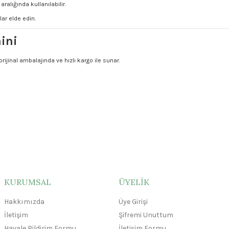
ralığında kullanılabilir.
lar elde edin.
ini
orijinal ambalajında ve hızlı kargo ile sunar.
KURUMSAL
ÜYELİK
Hakkımızda
Üye Girişi
İletişim
Şifremi Unuttum
Havale Bildirim Formu
İletişim Formu